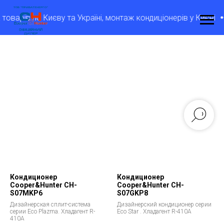
оварів по Києву та Україні, монтаж кондиціонерів у Києві
Кондиционер
Кондиционер
Cooper&Hunter CH-
Cooper&Hunter CH-
S07MKP6
S07GKP8
Дизайнерская сплит-система
Дизайнерский кондиционер серии
серии Eco Plazma. Хладагент R-
Eco Star . Хладагент R-410A
410A