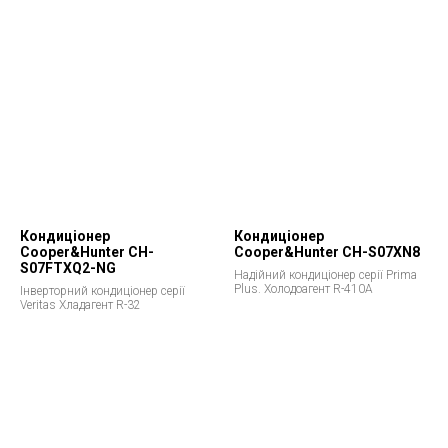
Кондиціонер
Кондиціонер
Cooper&Hunter CH-
Cooper&Hunter CH-S07XN8
S07FTXQ2-NG
Надійний кондиціонер серії Prima
Plus. Холодоагент R-410A
Інверторний кондиціонер серії
Veritas Хладагент R-32