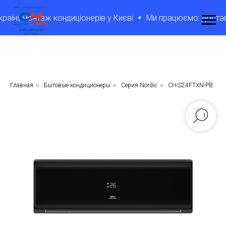
ні, монтаж кондиціонерів у Києві
Ми працюємо: доставка т
Главная
»
Бытовые кондиционеры
»
Серия Nordic
»
CH-S24FTXN-PB