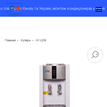
рів по Києву та Україні, монтаж кондиціонерів у Києві
М
Главная
»
Кулеры
»
H1-LDW